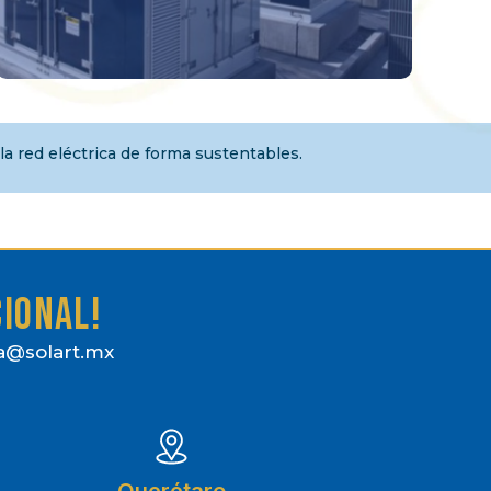
a red eléctrica de forma sustentables.
cional!
a@solart.mx