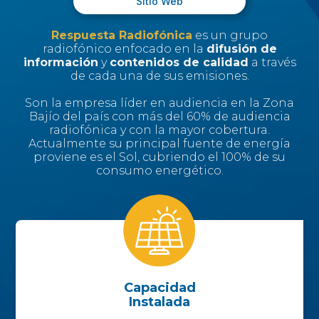
Sitio Web
Respuesta Radiofónica
es un grupo
radiofónico enfocado en la
difusión de
información
y
contenidos de calidad
a través
de cada una de sus emisiones.
Son la empresa líder en audiencia en la Zona
Bajío del país con más del 60% de audiencia
radiofónica y con la mayor cobertura.
Actualmente su principal fuente de energía
proviene es el Sol, cubriendo el 100% de su
consumo energético.
Capacidad
Instalada