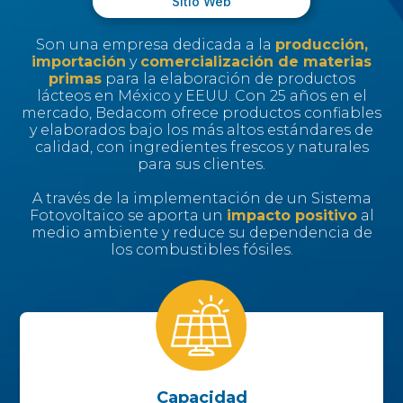
Sitio Web
Son una empresa dedicada a la
producción,
importación
y
comercialización de materias
primas
para la elaboración de productos
lácteos en México y EEUU. Con 25 años en el
mercado, Bedacom ofrece productos confiables
y elaborados bajo los más altos estándares de
calidad, con ingredientes frescos y naturales
para sus clientes.
A través de la implementación de un Sistema
Fotovoltaico se aporta un
impacto positivo
al
medio ambiente y reduce su dependencia de
los combustibles fósiles.
Capacidad