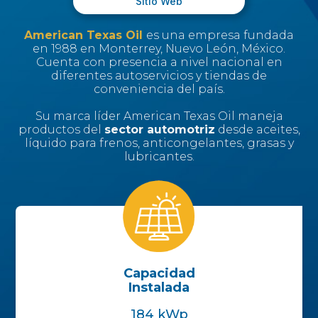
Sitio Web
American Texas Oil
es una empresa fundada
en 1988 en Monterrey, Nuevo León, México.
Cuenta con presencia a nivel nacional en
diferentes autoservicios y tiendas de
conveniencia del país.
Su marca líder American Texas Oil maneja
productos del
sector automotriz
desde aceites,
líquido para frenos, anticongelantes, grasas y
lubricantes.
Capacidad
Instalada
184 kWp